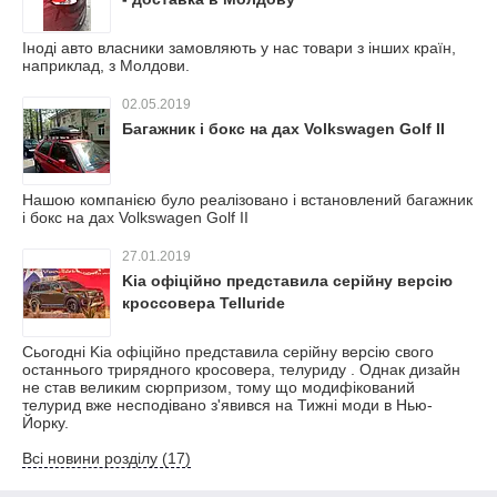
Іноді авто власники замовляють у нас товари з інших країн,
наприклад, з Молдови.
02.05.2019
Багажник і бокс на дах Volkswagen Golf II
Нашою компанією було реалізовано і встановлений багажник
і бокс на дах Volkswagen Golf II
27.01.2019
Kia офіційно представила серійну версію
кроссовера Telluride
Сьогодні Kia офіційно представила серійну версію свого
останнього трирядного кросовера, телуриду . Однак дизайн
не став великим сюрпризом, тому що модифікований
телурид вже несподівано з'явився на Тижні моди в Нью-
Йорку.
Всі новини розділу (17)