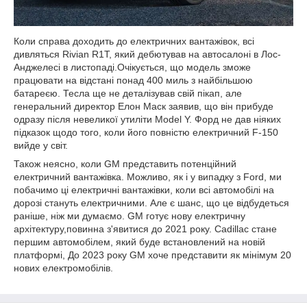
Коли справа доходить до електричних вантажівок, всі
дивляться Rivian R1T, який дебютував на автосалоні в Лос-
Анджелесі в листопаді.Очікується, що модель зможе
працювати на відстані понад 400 миль з найбільшою
батареєю. Тесла ще не деталізував свій пікап, але
генеральний директор Елон Маск заявив, що він прибуде
одразу після невеликої утиліти Model Y. Форд не дав ніяких
підказок щодо того, коли його повністю електричний F-150
вийде у світ.
Також неясно, коли GM представить потенційний
електричний вантажівка. Можливо, як і у випадку з Ford, ми
побачимо ці електричні вантажівки, коли всі автомобілі на
дорозі стануть електричними. Але є шанс, що це відбудеться
раніше, ніж ми думаємо. GM готує нову електричну
архітектуру,повинна з'явитися до 2021 року. Cadillac стане
першим автомобілем, який буде встановлений на новій
платформі, До 2023 року GM хоче представити як мінімум 20
нових електромобілів.