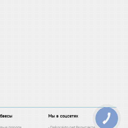
обвесы
Мы в соцсетях
овые пороги
Dekoravto.net Вконтакте