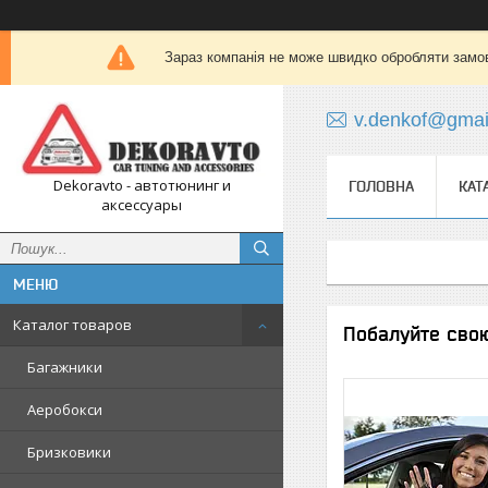
Зараз компанія не може швидко обробляти замов
v.denkof@gmai
Dekoravto - автотюнинг и
ГОЛОВНА
КАТ
аксессуары
Каталог товаров
Побалуйте свою
Багажники
Аеробокси
Бризковики