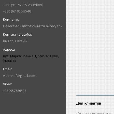
Viber
+380 (95) 768-65-28
+380 (67) 956-55-93
Dekoravto - автотюнінг та аксесуари
Віктор, Євгеній
вул. Марка Вовчка 1, офіс 32, Суми,
Україна
v.denkof@gmail.com
+380957686528
Для клиентов
Условия возврата и 