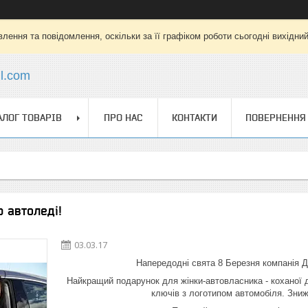
лення та повідомлення, оскільки за її графіком роботи сьогодні вихідни
l.com
АЛОГ ТОВАРІВ
ПРО НАС
КОНТАКТИ
ПОВЕРНЕННЯ 
 автоледі!
03.03.17
Напередодні свята 8 Березня компанія Д
Найкращий подарунок для жінки-автовласника - коханої д
ключів з логотипом автомобіля. Зниж