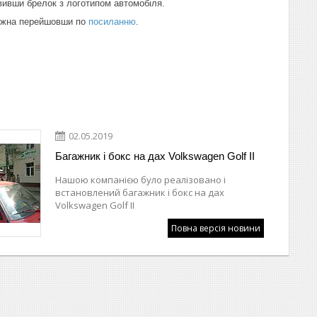
вивши брелок з логотипом автомобіля.
ожна перейшовши по
посиланню
.
02.05.2019
Багажник і бокс на дах Volkswagen Golf II
Нашою компанією було реалізовано і
встановлений багажник і бокс на дах
Volkswagen Golf II
Повна версія новини