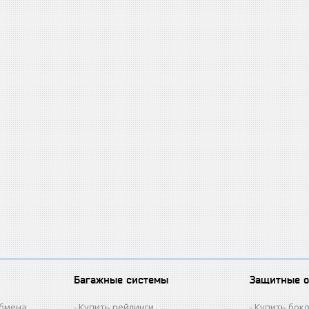
Багажные системы
Защитные 
обмена
Купить рейлинги
Купить бок