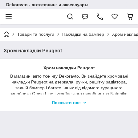
Dekoravto - автотюнинг и аксессуары
Товари та послуги
Накладки на бампер
Хром наклад
Хром накладки Peugeot
Хром накладки Peugeot
В магазині авто тюнінгу Dekoravto, Ви знайдете хромовані
накладки Peugeot на дзеркала, ручки, решітку радіатора,
задній бампер і багато інших від відомого турецького
виробника Omsa Line і українського виробництва Nataniko.
Хром накладки нададуть вашому автомобілю
Показати все
індивідуальності і додадуть родзинку в його зовнішній вигляд.
Купити хромовані накладки Peugeot можна в нашому
магазині в Сумах або ж замовити на сайті з доставкою по
Україні.