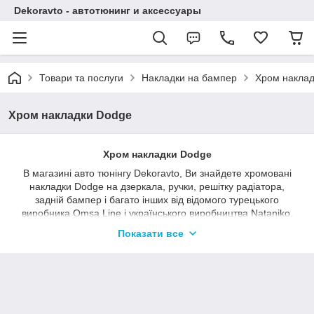
Dekoravto - автотюнинг и аксессуары
Товари та послуги
Накладки на бампер
Хром наклад
Хром накладки Dodge
Хром накладки Dodge
В магазині авто тюнінгу Dekoravto, Ви знайдете хромовані
накладки Dodge на дзеркала, ручки, решітку радіатора,
задній бампер і багато інших від відомого турецького
виробника Omsa Line і українського виробництва Nataniko.
Хром накладки нададуть вашому автомобілю
Показати все
індивідуальності і додадуть родзинку в його зовнішній вигляд.
Купити хромовані накладки Dodge можна в нашому магазині
в Сумах або ж замовити на сайті з доставкою по Україні.