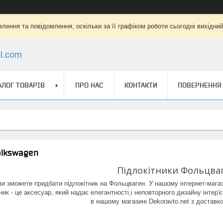
лення та повідомлення, оскільки за її графіком роботи сьогодні вихідни
l.com
АЛОГ ТОВАРІВ
ПРО НАС
КОНТАКТИ
ПОВЕРНЕННЯ 
olkswagen
Підлокітники Фольцва
ви зможете придбати підлокітник на Фольцваген. У нашому інтернет-магаз
ник - це аксесуар, який надає елегантності,і неповторного дизайну інтер
в нашому магазині Dekoravto.net з доставко