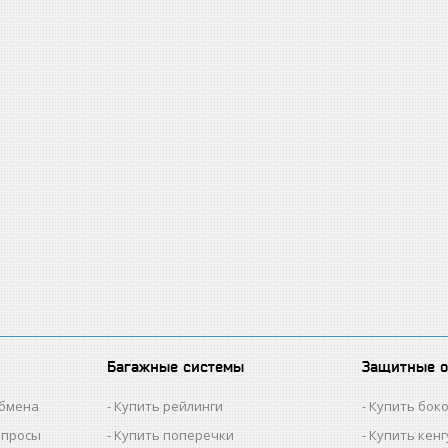
Багажные системы
Защитные 
обмена
Купить рейлинги
Купить бок
опросы
Купить поперечки
Купить кен