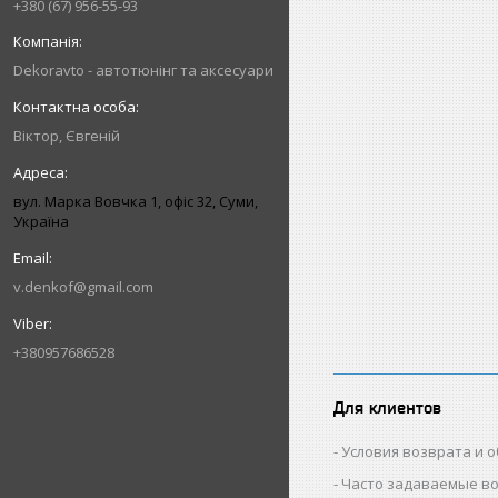
+380 (67) 956-55-93
Dekoravto - автотюнінг та аксесуари
Віктор, Євгеній
вул. Марка Вовчка 1, офіс 32, Суми,
Україна
v.denkof@gmail.com
+380957686528
Для клиентов
Условия возврата и 
Часто задаваемые в