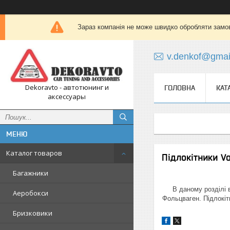
Зараз компанія не може швидко обробляти замов
v.denkof@gmai
Dekoravto - автотюнинг и
ГОЛОВНА
КАТ
аксессуары
Каталог товаров
Підлокітники V
Багажники
В даному розділі 
Аеробокси
Фольцваген. Підлокіт
Бризковики