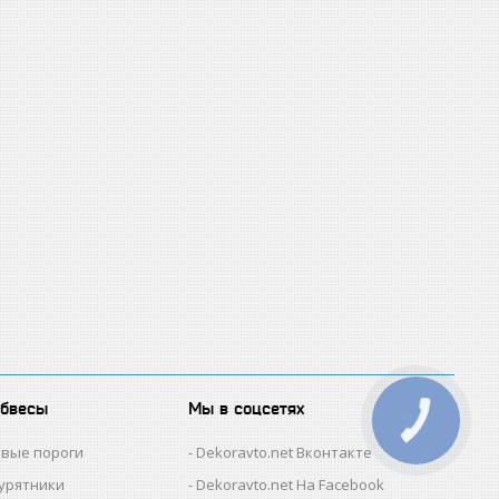
обвесы
Мы в соцсетях
КНОПКА
ЗВ'ЯЗКУ
овые пороги
Dekoravto.net Вконтакте
гурятники
Dekoravto.net На Facebook