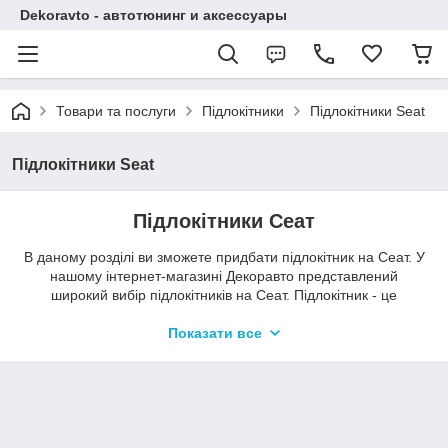
Dekoravto - автотюнинг и аксессуары
Товари та послуги
Підлокітники
Підлокітники Seat
Підлокітники Seat
Підлокітники Сеат
В даному розділі ви зможете придбати підлокітник на Сеат. У
нашому інтернет-магазині Декоравто представлений
широкий вибір підлокітників на Сеат. Підлокітник - це
аксесуар, який надає елегантності,і неповторного дизайну
інтер'єру Вашого автомобіля. Купити підлокітник на Сеат
Показати все
можна в нашому магазині Dekoravto.net з доставкою по
Україні.