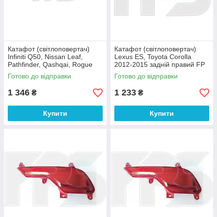
Катафот (світлоповертач)
Катафот (світлоповертач)
Infiniti Q50, Nissan Leaf,
Lexus ES, Toyota Corolla
Pathfinder, Qashqai, Rogue
2012-2015 задній правий FP
2014-2024 задній правий FP
7037 F4-E DEPO
Готово до відправки
Готово до відправки
5036 F4-E DEPO
1 346
1 233
₴
₴
Купити
Купити