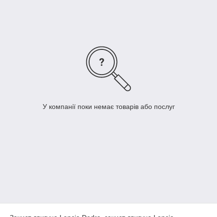
Купити захист двигуна на Lancia можна в нашому магазині
Dekoravto.net з доставкою по Україні.
У компанії поки немає товарів або послуг