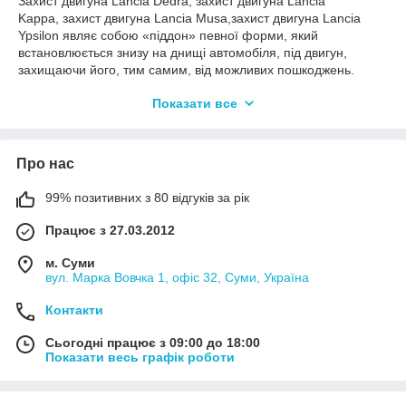
Захист двигуна Lancia Dedra, захист двигуна Lancia
Kappa, захист двигуна Lancia Musa,захист двигуна Lancia
Ypsilon являє собою «піддон» певної форми, який
встановлюється знизу на днищі автомобіля, під двигун,
захищаючи його, тим самим, від можливих пошкоджень.
Для захисту картера Лянчия Дедра, захисту картера Лянчия
Показати все
Каппа, захисту картера Лянчия Муса, захисту картера Лянчия
Упсилон Кольчуга використовується високоміцна сталь 2–3
мм (з подальшою її фарбуванням). Ще один важливий
Про нас
момент – наявність гумових або пластикових вставок-
амортизаторів в місцях можливого контакту захисту з кузовом
автомобіля, завдяки яким захист не деренчить.
99% позитивних з 80 відгуків за рік
Купити захист двигуна Lancia Dedra, захист двигуна Lancia
Працює з 27.03.2012
Kappa, захист двигуна Lancia Musa, захист двигуна Lancia
Ypsilon можна в нашому інтернет-магазині Декоравто з
м. Суми
доставкою по Україні.
вул. Марка Вовчка 1, офіс 32, Суми, Україна
Контакти
Сьогодні працює з 09:00 до 18:00
Показати весь графік роботи