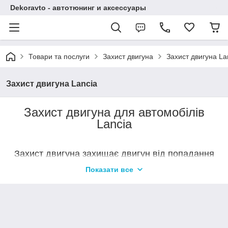
Dekoravto - автотюнинг и аксессуары
Товари та послуги
Захист двигуна
Захист двигуна La
Захист двигуна Lancia
Захист двигуна для автомобілів
Lancia
Захист двигуна захищає двигун від попадання
сміття, елементів дорожнього покриття, бруду і
Показати все
пилу. Щоб додатково підвищити зносостійкість і
міцність, деякі моделі захистів оцинковують. З
метою мінімізувати сторонні шуми і вібрації на
захистах застосовуються гумові амортизатори,
встановлені в місцях контакту захисту з
кузовом.