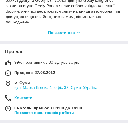
Захист двигуна Geely CK, захист двигуна Geely Emgrand,
захист двигуна Geely Panda являє собою «піддон» певної
форми, який встановлюється знизу на днищі автомобіля, під
двигун, захищаючи його, тим самим, від можливих
пошкоджень.
Для захисту картера Джилі СК, захисту картера Джилі
Показати все
Емгранд, захисту картера Джилі Панда Кольчуга
використовується високоміцна сталь 2–3 мм (з подальшою її
фарбуванням). Ще один важливий момент – наявність
Про нас
гумових або пластикових вставок-амортизаторів в місцях
можливого контакту захисту з кузовом автомобіля, завдяки
яким захист не деренчить.
99% позитивних з 80 відгуків за рік
Купити захист двигуна Geely CK, захист двигуна Geely
Працює з 27.03.2012
Emgrand, захист двигуна Geely Panda можна в нашому
інтернет-магазині Декоравто з доставкою по Україні.
м. Суми
вул. Марка Вовчка 1, офіс 32, Суми, Україна
Контакти
Сьогодні працює з 09:00 до 18:00
Показати весь графік роботи