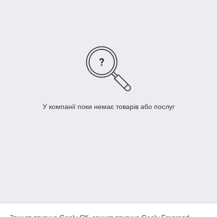
Купити захист двигуна на Geely можна в нашому магазині
Dekoravto.net з доставкою по Україні.
У компанії поки немає товарів або послуг