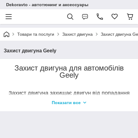
Dekoravto - автотюнинг и аксессуары
Товари та послуги
Захист двигуна
Захист двигуна Ge
Захист двигуна Geely
Захист двигуна для автомобілів
Geely
Захист двигуна захищає двигун від попадання
сміття, елементів дорожнього покриття, бруду і
Показати все
пилу. Щоб додатково підвищити зносостійкість і
міцність, деякі моделі захистів оцинковують. З
метою мінімізувати сторонні шуми і вібрації на
захистах застосовуються гумові амортизатори,
встановлені в місцях контакту захисту з
кузовом.