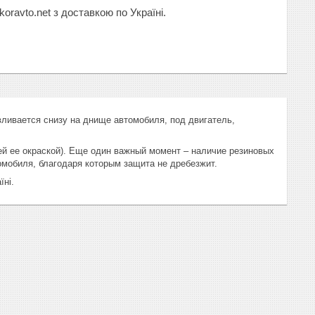
oravto.net з доставкою по Україні.
ивается снизу на днище автомобиля, под двигатель,
й ее окраской). Еще один важный момент – наличие резиновых
омобиля, благодаря которым защита не дребезжит.
їні.