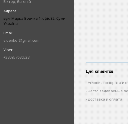
Віктор, Євгеній
вул. Марка Вовчка 1, офіс 32, Суми,
Україна
v.denkof@gmail.com
+380957686528
Для клиентов
Условия возврата и 
Часто задаваемые в
Доставка и оплата