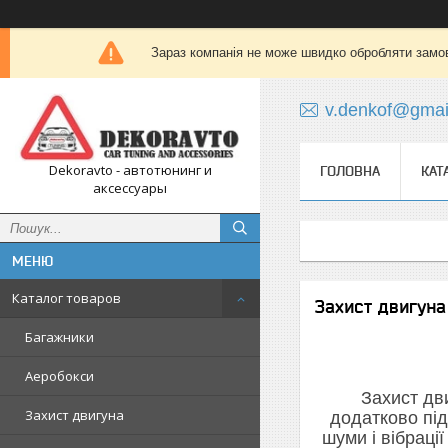
Зараз компанія не може швидко обробляти замов
v.denkof@gmai
Dekoravto - автотюнинг и
ГОЛОВНА
КАТ
аксессуары
Каталог товаров
Захист двигун
Багажники
Аеробокси
Захист дв
Захист двигуна
додатково під
шуми і вібраці