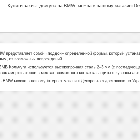
Купити захист двигуна на BMW
можна в нашому магазині Dek
W представляет собой «поддон» определенной формы, который устанавл
мым, от возможных повреждений.
БМВ Кольчуга используется высокопрочная сталь 2–3 мм (с последующе
авок-амортизаторов в местах возможного контакта защиты с кузовом авт
а BMW можна в нашому інтернет-магазині Декоравто з доставкою по Укра