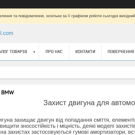
лення та повідомлення, оскільки за її графіком роботи сьогодні вихідни
l.com
АЛОГ ТОВАРІВ
ПРО НАС
КОНТАКТИ
ПОВЕРНЕННЯ 
а BMW
Захист двигуна для автом
игуна захищає двигун від попадання сміття, елементі
вищити зносостійкість і міцність, деякі моделі захист
ї на захистах застосовуються гумові амортизатори, вс