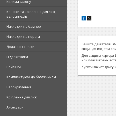
Килими салону
Кошики та кріплення для лиж,
велосипедів
Накладки на бампер
Накладки на пороги
Защита двигателя BM
Додаткові печки
защищая его, тем са
Для защиты картера 
Підлокітники
или пластиковых вст
Рейлінги
Купити захист двигун
Комплектуючі до багажником
Велокріплення
Кріплення для лиж
Аксесуари