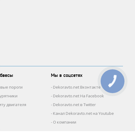
обвесы
Мы в соцсетях
КНОПКА
ЗВ'ЯЗКУ
овые пороги
Dekoravto.net Вконтакте
гурятники
Dekoravto.net На Facebook
иту двигателя
Dekoravto.net в Twitter
Канал Dekoravto.net на Youtube
О компании