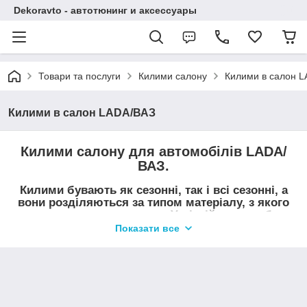
Dekoravto - автотюнинг и аксессуары
Товари та послуги
Килими салону
Килими в салон 
Килими в салон LADA/ВАЗ
Килими салону для автомобілів LADA/
ВАЗ.
Килими бувають як сезонні, так і всі сезонні, а
вони розділяються за типом матеріалу, з якого
вони виготовляються . У літній час, що б
уберегти салон автомобіля від піску і пилу
Показати все
найчастіше використовують килими з ворсу, в
період коли випадають опади, осінь-весна,
використовують гумові килимки з бортиком.
Купити килими салону на LADA/ВАЗ можна в нашому магазині
Dekoravto.net з доставкою по Україні.