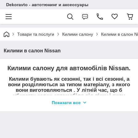
Dekoravto - автотюнинг и аксессуары
Товари та послуги
Килими салону
Килими в салон N
Килими в салон Nissan
Килими салону для автомобілів Nissan.
Килими бувають як сезонні, так і всі сезонні, а
вони розділяються за типом матеріалу, з якого
вони виготовляються . У літній час, що б
уберегти салон автомобіля від піску і пилу
найчастіше використовують килими з ворсу, в
Показати все
період коли випадають опади, осінь-весна,
використовують гумові килимки з бортиком.
Купити килими салону Nissan можна в нашому магазині
Dekoravto.net з доставкою по Україні.