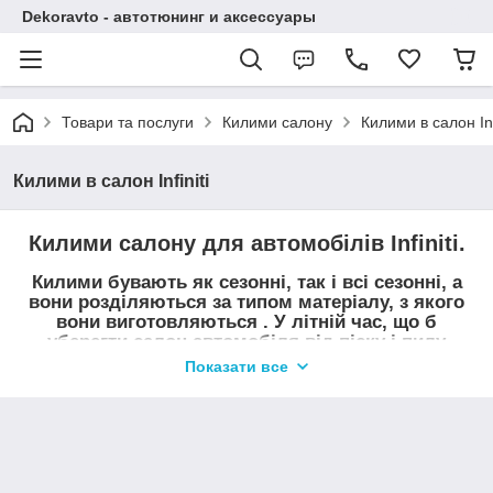
Dekoravto - автотюнинг и аксессуары
Товари та послуги
Килими салону
Килими в салон Infi
Килими в салон Infiniti
Килими салону для автомобілів Infiniti.
Килими бувають як сезонні, так і всі сезонні, а
вони розділяються за типом матеріалу, з якого
вони виготовляються . У літній час, що б
уберегти салон автомобіля від піску і пилу
найчастіше використовують килими з ворсу, в
Показати все
період коли випадають опади, осінь-весна,
використовують гумові килимки з бортиком.
Купити килими салону Infiniti можна в нашому магазині
Dekoravto.net з доставкою по Україні.