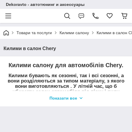
Dekoravto - автотюнинг и аксессуары
Товари та послуги
Килими салону
Килими в салон C
Килими в салон Chery
Килими салону для автомобілів Chery.
Килими бувають як сезонні, так і всі сезонні, а
вони розділяються за типом матеріалу, з якого
вони виготовляються . У літній час, що б
уберегти салон автомобіля від піску і пилу
найчастіше використовують килими з ворсу, в
Показати все
період коли випадають опади, осінь-весна,
використовують гумові килимки з бортиком.
Купити килими салону Chery можна в нашому магазині
Dekoravto.net з доставкою по Україні.