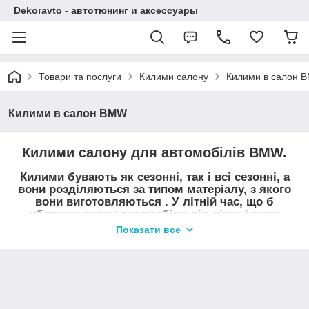
Dekoravto - автотюнинг и аксессуары
Товари та послуги
Килими салону
Килими в салон 
Килими в салон BMW
Килими салону для автомобілів BMW.
Килими бувають як сезонні, так і всі сезонні, а
вони розділяються за типом матеріалу, з якого
вони виготовляються . У літній час, що б
уберегти салон автомобіля від піску і пилу
найчастіше використовують килими з ворсу, в
Показати все
період коли випадають опади, осінь-весна,
використовують гумові килимки з бортиком.
Купити килими салону на BMW можна в нашому магазині
Dekoravto.net з доставкою по Україні.