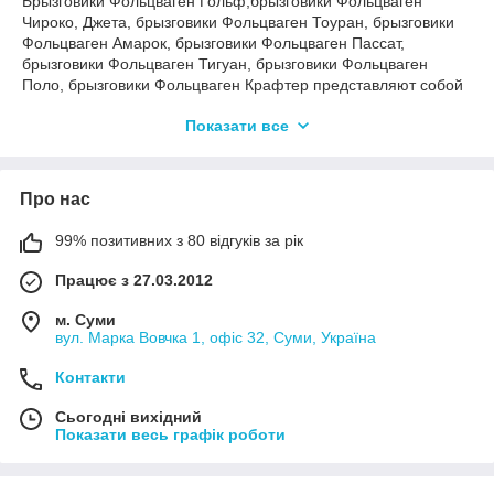
Брызговики Фольцваген Гольф,брызговики Фольцваген
Чироко, Джета, брызговики Фольцваген Тоуран, брызговики
Фольцваген Амарок, брызговики Фольцваген Пассат,
брызговики Фольцваген Тигуан, брызговики Фольцваген
Поло, брызговики Фольцваген Крафтер представляют собой
гибкие пластмассовые или резино-пластмассовые щитки,
Показати все
которые крепятся за колесную арку и защищают кузов от
брызг пыли и грязи, а также камней, выбрасываемых во
время движения из-под колес, которые представляют
наибольшую опасность для днища.
Про нас
В даному розділі представлені бризковики Volkswagen Golf,
бризковики Volkswagen Scirocco, бризковики Volkswagen
99% позитивних з 80 відгуків за рік
Jetta, бризковики Volkswagen Touran, бризковики Volkswagen
Працює з 27.03.2012
Amarok, бризковики Volkswagen Passat, бризковики
Volkswagen Tiguan, бризковики Volkswagen Polo, бризковики
м. Суми
Volkswagen Crafter
вул. Марка Вовчка 1, офіс 32, Суми, Україна
Купити бризковики Фольцваген Гольф,бризковики
Фольцваген Чироко, Джета, бризковики Фольцваген Тоуран,
Контакти
бризковики Фольксваген Амарок, бризковики Фольцваген
Пасат, бризковики Фольксваген Тігуан, бризковики
Сьогодні вихідний
Показати весь графік роботи
Фольцваген Поло, бризковики Фольцваген Крафтер": можна в
місті Суми, за адресою вулиця Марка Вовчка 1, офіс 35 або ж
залишивши заявку у нас на сайті dekoravto.net.