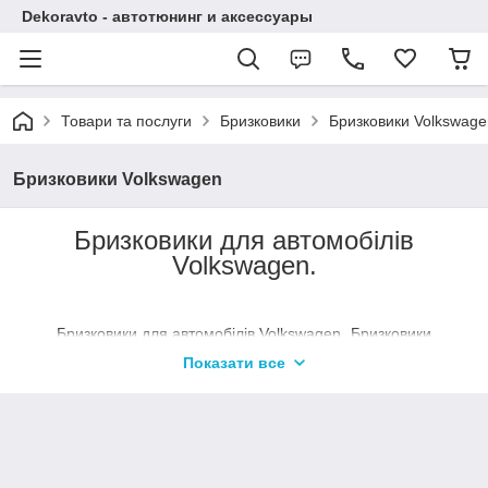
Dekoravto - автотюнинг и аксессуары
Товари та послуги
Бризковики
Бризковики Volkswage
Бризковики Volkswagen
Бризковики для автомобілів
Volkswagen.
Бризковики для автомобілів Volkswagen.
Бризковики
Volkswagen мають високу міцність, бризковики ідеально
Показати все
підходять для відповідної марки автомобіля. Дизайн
бризковиків підкреслює красу і витонченість форм
автомобіля. Комплект складається з кріплень і інструкції по
установці. Матеріал – термопластичний еластомер.
бризковики
Купити
на Volkswagen
можна в нашому магазині