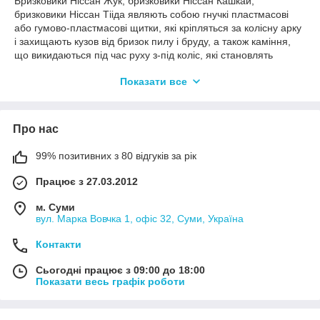
Бризковики Ніссан Жук, бризковики Ніссан Кашкай,
бризковики Ніссан Тііда являють собою гнучкі пластмасові
або гумово-пластмасові щитки, які кріпляться за колісну арку
і захищають кузов від бризок пилу і бруду, а також каміння,
що викидаються під час руху з-під коліс, які становлять
найбільшу небезпеку для днища.
Показати все
В даному розділі представлені бризковики Nissan
Juke, бризковики Nissan Qashqai, бризковики Nissan Tiida
Купити бризковики Ніссан Жук, бризковики Ніссан Кашкай,
Про нас
бризковики Ніссан Тііда можна в місті Суми, за адресою
вулиця Марка Вовчка 1, офіс 35 або ж залишивши заявку у
99% позитивних з 80 відгуків за рік
нас на сайті dekoravto.net.
При виготовленні бризковиків Nissan Juke, бризковики Nissan
Працює з 27.03.2012
Qashqai, бризковики Nissan Tiida використовуються : гума,
м. Суми
пластик і суміш пластику з гумою це дозволяє зберігати
вул. Марка Вовчка 1, офіс 32, Суми, Україна
форму при широкому діапазоні температур від -80°С до
+80°C Установка цього елемента тюнінгу проводиться на
Контакти
спеціальні кріплення або ж на саморізи.
Сьогодні працює з 09:00 до 18:00
Показати весь графік роботи