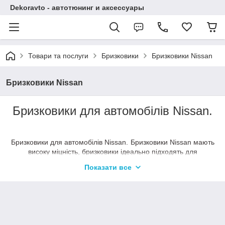
Dekoravto - автотюнинг и аксессуары
Товари та послуги
Бризковики
Бризковики Nissan
Бризковики Nissan
Бризковики для автомобілів Nissan.
Бризковики для автомобілів Nissan.
Бризковики Nissan мають
високу міцність, бризковики ідеально підходять для
відповідної марки автомобіля. Дизайн бризковиків підкреслює
Показати все
красу і витонченість форм автомобіля. Комплект складається
з кріплень і інструкції по установці. Матеріал –
термопластичний еластомер.
бризковики
Купити
на Nissan
можна в нашому магазині
Dekoravto.net з доставкою по Україні.