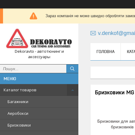
Зараз компанія не може швидко обробляти замов
v.denkof@gmai
Dekoravto - автотюнинг и
ГОЛОВНА
КАТ
аксессуары
Каталог товаров
Бризковики MG
Багажники
Аеробокси
Бризковики для ав
Бризковики
бризковиків 