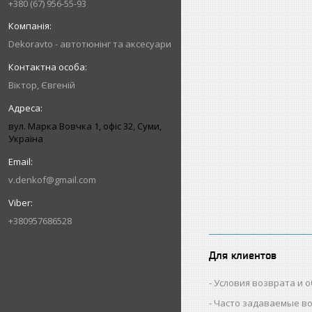
+380 (67) 956-55-93
Dekoravto - автотюнінг та аксесуари
Віктор, Євгеній
вул. Марка Вовчка 1, офіс 32, Суми,
Україна
v.denkof@gmail.com
+380957686528
Для клиентов
Условия возврата и 
Часто задаваемые в