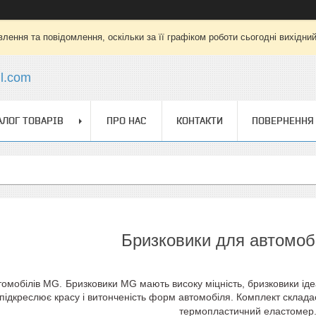
лення та повідомлення, оскільки за її графіком роботи сьогодні вихідни
l.com
АЛОГ ТОВАРІВ
ПРО НАС
КОНТАКТИ
ПОВЕРНЕННЯ 
Бризковики для автомоб
томобілів MG.
Бризковики MG мають високу міцність, бризковики іде
підкреслює красу і витонченість форм автомобіля. Комплект складаєть
термопластичний еластомер