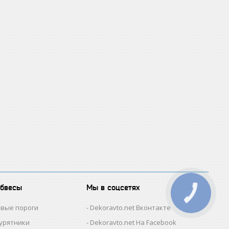
обвесы
Мы в соцсетях
КНОПКА
ЗВ'ЯЗКУ
овые пороги
Dekoravto.net Вконтакте
гурятники
Dekoravto.net На Facebook