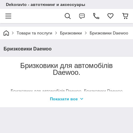
Dekoravto - автотюнинг и аксессуары
Товари та послуги
Бризковики
Бризковики Daewoo
Бризковики Daewoo
Бризковики для автомобілів
Daewoo.
Бризковики для автомобілів Daewoo.
Бризковики Daewoo
мають високу міцність, бризковики ідеально підходять для
Показати все
відповідної марки автомобіля. Дизайн бризковиків підкреслює
красу і витонченість форм автомобіля. Комплект складається
з кріплень і інструкції по установці. Матеріал –
термопластичний еластомер.
бризковики
Купити
на Daewoo
можна в нашому магазині