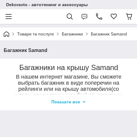
Dekoravto - автотюнинг и аксессуары
Товари та послуги
Багажники
Багажник Samand
Багажник Samand
Багажники на крышу Samand
В нашем интернет магазине, Вы сможете
выбрать багажник в виде поперечин на
рейлинги или на крышу автомобиля(со
штатными местами или без) от известных
производителей Can Otomotiv, Erkul, DesnaAvto.
Показати все
Поперечины на крышу автомобиля предназначены как для
перевозки грузов (нагрузка на поперечены составляет до 90 кг.)
так и в качестве тюнинга автомобилей. Поперечины на крыше
подчеркнут индивидуальность Вашего авто и дополнят его
внешний вид. Купить поперечины можно в нашем магазине в