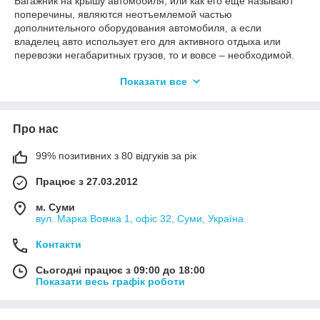
Багажник на крышу автомобиля, или как его еще называют
поперечины, являются неотъемлемой частью
дополнительного оборудования автомобиля, а если
владелец авто использует его для активного отдыха или
перевозки негабаритных грузов, то и вовсе – необходимой.
В данном разделе нашего магазина представлены багажники
Показати все
на Samand LX
Все поперечины для Саманд ЛХ отличаются по нескольким
характеристикам. По внешнему виду (форма поперечин
Про нас
может быть в виде квадрата в ПВХ чехле или без, овальные
или аэродинамические в форме крыла самолета), по типу
99% позитивних з 80 відгуків за рік
установки (на рейлинги, в штатные места, за водосток или на
гладкую крышу), и функциональности (лдя перевозки грузов
Працює з 27.03.2012
на самих поперечинах, для установки дополнительного
оборудования, или как деталь тюнинга.
м. Суми
вул. Марка Вовчка 1, офіс 32, Суми, Україна
Купить багажник для Саманд ЛХ можно на сайте нажав
кнопку купить, или заказать у наших специалистов позвонив
Контакти
по одному из указанных телефонов в разделе контакты.
Сьогодні працює з 09:00 до 18:00
Показати весь графік роботи