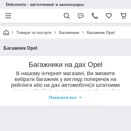
Dekoravto - автотюнинг и аксессуары
Товари та послуги
Багажники
Багажник Opel
Багажник Opel
Багажники на дах Opel
В нашому інтернет магазині, Ви зможете
вибрати багажник у вигляді поперечок на
рейлінги або на дах автомобіля(зі штатними
місцями або без) від відомих виробників Can
Otomotiv, Erkul, DesnaAvto.
Показати все
Поперечки на дах автомобіля призначені для перевезення
вантажів (навантаження на поперечены становить до 90 кг.) так і в
якості тюнінгу автомобілів. Поперечки на даху підкреслять
індивідуальність Вашого авто і доповнять його зовнішній вигляд.
Купити поперечки можна в нашому магазині в Сумах або замовити