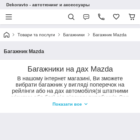
Dekoravto - автотюнинг и аксессуары
Товари та послуги
Багажники
Багажник Mazda
Багажник Mazda
Багажники на дах Mazda
В нашому інтернет магазині, Ви зможете
вибрати багажник у вигляді поперечок на
рейлінги або на дах автомобіля(зі штатними
місцями або без) від відомих виробників Can
Otomotiv, Erkul, DesnaAvto.
Показати все
Поперечки на дах автомобіля призначені для перевезення
вантажів (навантаження на поперечены становить до 90 кг.) так і в
якості тюнінгу автомобілів. Поперечки на даху підкреслять
індивідуальність Вашого авто і доповнять його зовнішній вигляд.
Купити поперечки можна в нашому магазині в Сумах або замовити