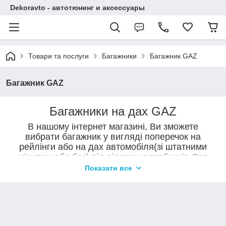
Dekoravto - автотюнинг и аксессуары
Товари та послуги
Багажники
Багажник GAZ
Багажник GAZ
Багажники
на дах GAZ
В нашому інтернет магазині, Ви зможете
вибрати багажник у вигляді поперечок на
рейлінги або на дах автомобіля(зі штатними
місцями або без) від відомих виробників Can
Otomotiv, Erkul, DesnaAvto.
Показати все
Поперечки на дах автомобіля призначені для перевезення
вантажів (навантаження на поперечены становить до 90 кг.) так і в
якості тюнінгу автомобілів. Поперечки на даху підкреслять
індивідуальність Вашого авто і доповнять його зовнішній вигляд.
Купити поперечки можна в нашому магазині в Сумах або замовити