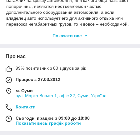
Багажник на крышу автомобиля, или как его еще называют
поперечины, являются неотъемлемой частью
дополнительного оборудования автомобиля, а если
владелец авто использует его для активного отдыха или
перевозки негабаритных грузов, то и вовсе – необходимой.
В данном разделе нашего магазина представлены багажники
Показати все
на Газель, багажники на Волга
Все поперечины для Газель, поперечины для Волга
отличаются по нескольким характеристикам. По внешнему
Про нас
виду (форма поперечин может быть в виде квадрата в ПВХ
чехле или без, овальные или аэродинамические в форме
99% позитивних з 80 відгуків за рік
крыла самолета), по типу установки (на рейлинги, в штатные
места, за водосток или на гладкую крышу), и
Працює з 27.03.2012
функциональности (для перевозки грузов на самих
поперечинах, для установки дополнительного оборудования,
м. Суми
или как деталь тюнинга.
вул. Марка Вовчка 1, офіс 32, Суми, Україна
Купить багажник для Газель, багажник для Волга можно на
Контакти
сайте нажав кнопку купить, или заказать у наших
специалистов позвонив по одному из указанных телефонов в
Сьогодні працює з 09:00 до 18:00
разделе контакты.
Показати весь графік роботи