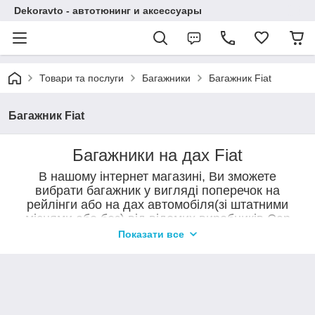
Dekoravto - автотюнинг и аксессуары
Товари та послуги
Багажники
Багажник Fiat
Багажник Fiat
Багажники на дах Fiat
В нашому інтернет магазині, Ви зможете
вибрати багажник у вигляді поперечок на
рейлінги або на дах автомобіля(зі штатними
місцями або без) від відомих виробників Can
Otomotiv, Erkul, DesnaAvto.
Показати все
Поперечки на дах автомобіля призначені для перевезення
вантажів (навантаження на поперечены становить до 90 кг.) так і в
якості тюнінгу автомобілів. Поперечки на даху підкреслять
індивідуальність Вашого авто і доповнять його зовнішній вигляд.
Купити поперечки можна в нашому магазині в Сумах або замовити