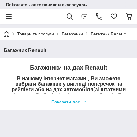
Dekoravto - автотюнинг и аксессуары
Товари та послуги
Багажники
Багажник Renault
Багажник Renault
Багажники на дах Renault
В нашому інтернет магазині, Ви зможете
вибрати багажник у вигляді поперечок на
рейлінги або на дах автомобіля(зі штатними
місцями або без) від відомих виробників Can
Otomotiv, Erkul, DesnaAvto.
Показати все
Поперечки на дах автомобіля призначені для перевезення
вантажів (навантаження на поперечки становить до 90 кг.) так
і в якості тюнінгу автомобілів. Поперечки на даху підкреслять
індивідуальність Вашого авто і доповнять його зовнішній
вигляд. Купити поперечки можна в нашому магазині в Сумах