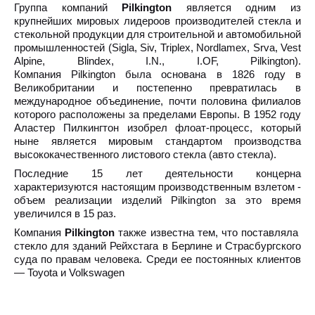
Группа компаний
Pilkington
является одним из
крупнейших мировых лидероов производителей стекла и
стекольной продукции для строительной и автомобильной
промышленностей (Sigla, Siv, Triplex, Nordlamex, Srva, Vest
Alpine, Blindex, I.N., I.OF, Pilkington).
Компания Pilkington была основана в 1826 году в
Великобритании и постепенно превратилась в
международное объединение, почти половина филиалов
которого расположены за пределами Европы. В 1952 году
Аластер Пилкингтон изобрел флоат-процесс, который
ныне является мировым стандартом производства
высококачественного листового стекла (авто стекла).
Последние 15 лет деятельности концерна
характеризуются настоящим производственным взлетом -
объем реализации изделий Pilkington за это время
увеличился в 15 раз.
Компания
Pilkington
также известна тем, что поставляла
стекло для зданий Рейхстага в Берлине и Страсбургского
суда по правам человека. Среди ее постоянных клиентов
— Toyota и Volkswagen