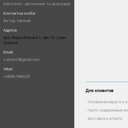
Dekoravto - автотюнінг та аксесуари
Віктор, Євгеній
вул. Марка Вовчка 1, офіс 32, Суми,
Україна
v.denkof@gmail.com
+380957686528
Для клиентов
Условия возврата и 
Часто задаваемые в
Доставка и оплата