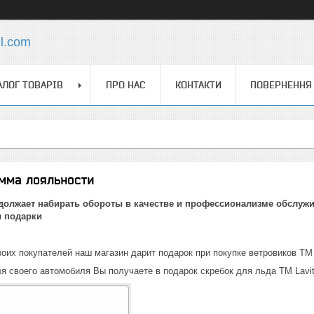
l.com
АЛОГ ТОВАРІВ
ПРО НАС
КОНТАКТИ
ПОВЕРНЕННЯ 
амма лояльности
олжает набирать обороты в качестве и профессионализме обслужи
и подарки
оих покупателей наш магазин дарит подарок при покупке ветровиков TM
я своего автомобиля Вы получаете в подарок скребок для льда TM Lavit