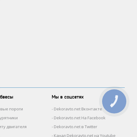
обвесы
Мы в соцсетях
КНОПКА
ЗВ'ЯЗКУ
овые пороги
Dekoravto.net Вконтакте
гурятники
Dekoravto.net На Facebook
иту двигателя
Dekoravto.net в Twitter
Канал Dekoravto.net на Youtube