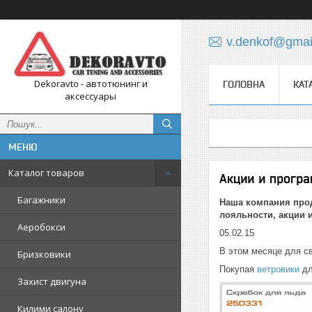
v.denkof@gmai
Dekoravto - автотюнинг и
ГОЛОВНА
КАТ
аксессуары
Каталог товаров
Акции и прогр
Багажники
Наша компания прод
лояльности, акции 
Аеробокси
05.02.15
В этом месяце для св
Бризковики
Покупая
ветровики
дл
Захист двигуна
Килими салону