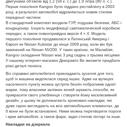
двигунами об'ємом від 1,2 (58 к. с.) до 1,9 літра (80 л. с.).
Перше покоління Kangoo було піддано рестайлінгу в 2003
році, в результаті автомобілі відрізняються новим стилем
передньої частини
В стандартний комплект входили ГУР, подушки безпеки, АБС і
кондиціонер. Існують модифікації савтоматической коробкою
передач, а також повнопривідна версія 4 × 4. Модель
першого покоління продавалася в Латинській Америці і
Європі як Nissan Kubistar до кінця 2009 року, коли він був
замінений на Nissan NV200. У таких країнах, як Малайзія,
Kangoo складання Nissan має 3 ряд сидінь з трьома місцями.
У нашому інтернет-магазині Декоравто Ви зможете придбати
різні деталі тюнінга.
Всі справжні автолюбителі прикладають зусилля для того,
щоб їх машина виділялася серед інших. Адже на вулицях
населеного пункту можна зустріти безліч побратимів однієї
марки, тому власники залізних коней шукають способи, як
прикрасити свого улюбленця і створити йому ексклюзивний
дизайн, у цьому їм допомагають хромовані накладки, які
дуже гарно виглядають на всіх автомобільних елементах, де
б вони не були встановлені. Ними можна перетворити пороги
і арки автомобіля, а також фари, задні стопові ліхтарі та інше.
Накладки на дзеркала