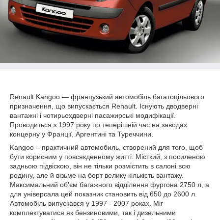
Renault Kangoo — французький автомобіль багатоцільового
призначення, що випускається Renault. Існують дводверні
вантажні і чотирьохдверні пасажирські модифікації.
Проводиться з 1997 року по теперішній час на заводах
концерну у Франції, Аргентині та Туреччини.
Kangoo – практичний ав
томобиль, створений для того, щоб
бути корисним у повсякденному житті. Місткий, з посиленою
задньою підвіскою, він не тільки розмістить в салоні всю
родину, але й візьме на борт велику кількість вантажу.
Максимальний об'єм багажного відділення фургона 2750 л, а
для універсала цей показник становить від 650 до 2600 л.
Автомобіль випускався у 1997 - 2007 роках. Міг
комплектуватися як бензиновими, так і дизельними