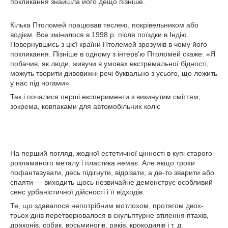
покликання знайшла його дещо пізніше.
Кілька Птоломей працював теслею, покрівельником або
водієм. Все змінилося в 1998 р. після поїздки в Індію.
Повернувшись з цієї країни Птолемей зрозумів в чому його
покликання. Пізніше в одному з інтерв'ю Птоломей скаже: «Я
побачив, як люди, живучи в умовах екстремальної бідності,
можуть творити дивовижні речі буквально з усього, що лежить
у нас під ногами»
Так і почалися перші експерименти з викинутим сміттям,
зокрема, ковпаками для автомобільних коліс
На перший погляд, жодної естетичної цінності в купі старого
розламаного металу і пластика немає. Але якщо трохи
пофантазувати, десь підігнути, відрізати, а де-то зварити або
спаяти — виходить щось незвичайне демонструє особливий
сенс урбаністичної дійсності і її відходів.
Те, що здавалося непотрібним мотлохом, протягом двох-
трьох днів перетворювалося в скульптурне втілення птахів,
драконів, собак, восьминогів, раків, крокодилів і т. д.