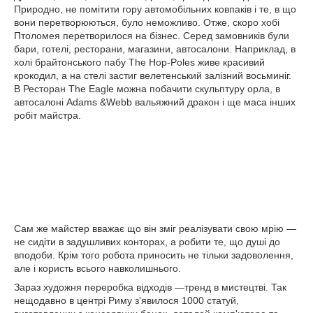
Природно, не помітити гору автомобільних ковпаків і те, в що
вони перетворюються, було неможливо. Отже, скоро хобі
Птоломея перетворилося на бізнес. Серед замовників були
бари, готелі, ресторани, магазини, автосалони. Наприклад, в
холі брайтонського пабу The Hop-Poles живе красивий
крокодил, а на стелі застиг велетенський залізний восьминіг.
В Ресторан The Eagle можна побачити скульптуру орла, в
автосалоні Adams &Webb вальяжний дракон і ще маса інших
робіт майстра.
Сам же майстер вважає що він зміг реалізувати свою мрію —
не сидіти в задушливих конторах, а робити те, що душі до
вподоби. Крім того робота приносить не тільки задоволення,
але і користь всього навколишнього.
Зараз художня переробка відходів —тренд в мистецтві. Так
нещодавно в центрі Риму з'явилося 1000 статуй,