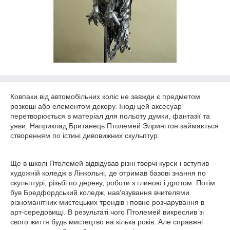
Ковпаки від автомобільних коліс не завжди є предметом
розкоші або елементом декору. Іноді цей аксесуар
перетворюється в матеріал для польоту думки, фантазії та
уяви. Наприклад Британець Птолемей Элрингтон займається
створенням по істині дивовижних скульптур.
Ще в школі Птолемей відвідував різні творчі курси і вступив
художній коледж в Лінкольні, де отримав базові знання по
скульптурі, різьбі по дереву, роботи з глиною і дротом. Потім
був Бредфордський коледж, нав'язування вчителями
різноманітних мистецьких трендів і повне розчарування в
арт-середовищі. В результаті чого Птолемей викреслив зі
свого життя будь мистецтво на кілька років. Але справжні