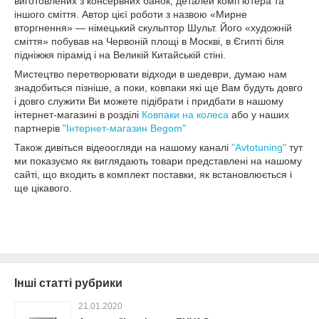
виготовлених з консервних банок, деталей комп'ютера та
іншого сміття. Автор цієї роботи з назвою «Мирне
вторгнення» — німецький скульптор Шульт. Його «художній
сміття» побував на Червоній площі в Москві, в Єгипті біля
підніжжя пірамід і на Великій Китайській стіні.
Мистецтво перетворювати відходи в шедеври, думаю нам
знадобиться пізніше, а поки, ковпаки які ще Вам будуть довго
і довго служити Ви можете підібрати і придбати в нашому
інтернет-магазині в розділі
Ковпаки на колеса
або у наших
партнерів
"Інтернет-магазин Begom"
Також дивіться відеоогляди на нашому каналі
"Avtotuning"
тут
ми показуємо як виглядають товари представлені на нашому
сайті, що входить в комплект поставки, як встановлюється і
ще цікавого.
Інші статті рубрики
21.01.2020